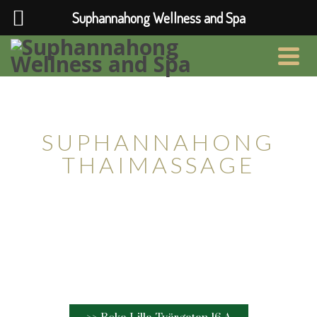
Suphannahong Wellness and Spa
Thaimassage & Spa i Lund
SUPHANNAHONG
THAIMASSAGE
Minispa i centrala Lund
Vi finns på Lilla Tvärgatan 16a i Lund.