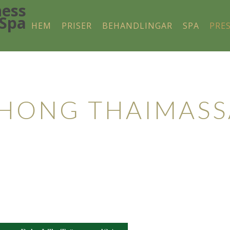
HEM
PRISER
BEHANDLINGAR
SPA
PRE
 Harmonisk Avslappning
HONG THAIMASS
imassage av professionell personal.
 finns på Lilla Tvärgatan 16a i Lund.