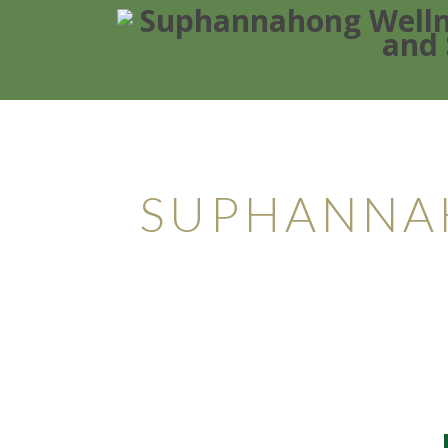
Ljuvlig
SUPHANNA
Tha
Vi