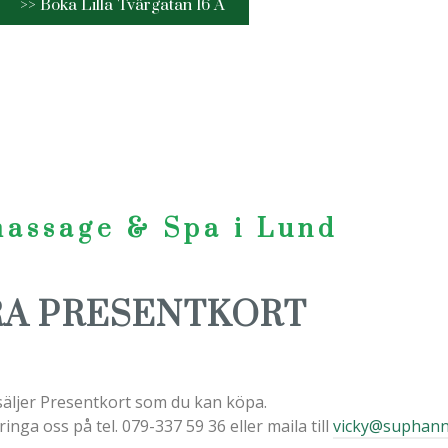
>> Boka Lilla Tvärgatan 16 A
assage & Spa i Lund
RA PRESENTKORT
säljer Presentkort som du kan köpa.
nga oss på tel. 079-337 59 36 eller maila till
vicky@suphann