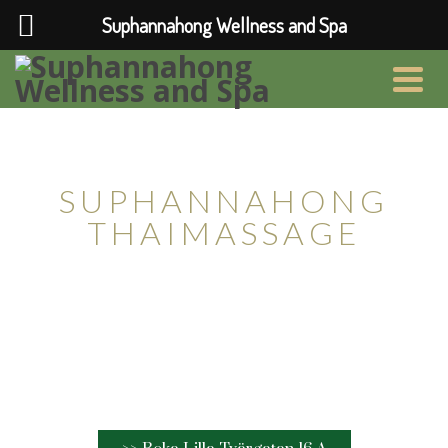
Suphannahong Wellness and Spa
Thaimassage & Spa i Lund
SUPHANNAHONG
THAIMASSAGE
Thaimassage av professionell personal.
Vi finns på Lilla Tvärgatan 16a i Lund.