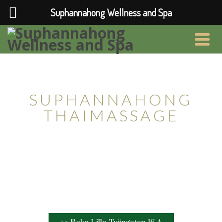
Suphannahong Wellness and Spa
Thaimassage & Spa i Lund
SUPHANNAHONG
THAIMASSAGE
Thaimassage av professionell personal.
Vi finns på Lilla Tvärgatan 16a i Lund.