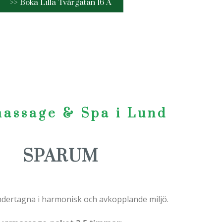
>> Boka Lilla Tvärgatan 16 A
assage & Spa i Lund
SPARUM
ndertagna i harmonisk och avkopplande miljö.