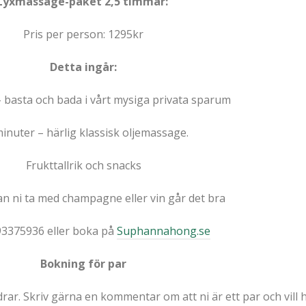
Lyxmassage-paket 2,5 timmar:
Pris per person: 1295kr
Detta ingår:
 basta och bada i vårt mysiga privata sparum
inuter – härlig klassisk oljemassage.
Frukttallrik och snacks
kan ni ta med champagne eller vin går det bra
93375936 eller boka på
Suphannahong.se
Bokning för par
endrar. Skriv gärna en kommentar om att ni är ett par och vi