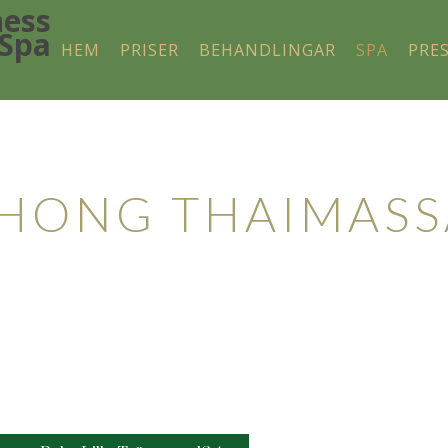
HEM
PRISER
BEHANDLINGAR
SPA
PRE
assage & Spa i Lund
HONG THAIMASS
Minispa i centrala Lund
 finns på Lilla Tvärgatan 16a i Lund.